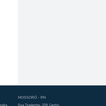
MOSSORÓ - RN
naíra
Rua Tiradentes, 259, Centro