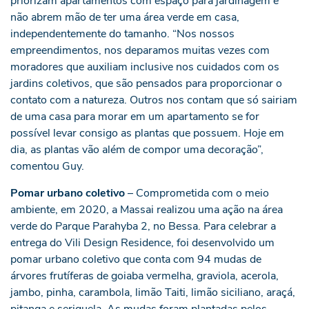
priorizam apartamentos com espaço para jardinagem e
não abrem mão de ter uma área verde em casa,
independentemente do tamanho. “Nos nossos
empreendimentos, nos deparamos muitas vezes com
moradores que auxiliam inclusive nos cuidados com os
jardins coletivos, que são pensados para proporcionar o
contato com a natureza. Outros nos contam que só sairiam
de uma casa para morar em um apartamento se for
possível levar consigo as plantas que possuem. Hoje em
dia, as plantas vão além de compor uma decoração”,
comentou Guy.
Pomar urbano coletivo
– Comprometida com o meio
ambiente, em 2020, a Massai realizou uma ação na área
verde do Parque Parahyba 2, no Bessa. Para celebrar a
entrega do Vili Design Residence, foi desenvolvido um
pomar urbano coletivo que conta com 94 mudas de
árvores frutíferas de goiaba vermelha, graviola, acerola,
jambo, pinha, carambola, limão Taiti, limão siciliano, araçá,
pitanga e seriguela. As mudas foram plantadas pelos