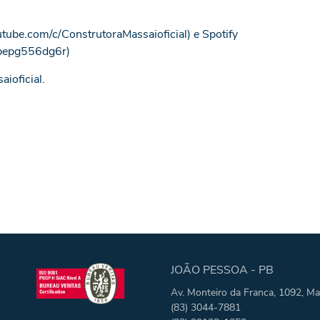
tube.com/c/ConstrutoraMassaioficial
) e Spotify
ribepg556dg6r
)
ioficial.
JOÃO PESSOA - PB
Av. Monteiro da Franca, 1092, Ma
(83) 3044-7881