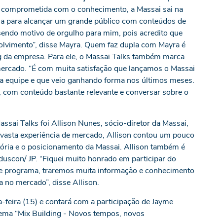
 comprometida com o conhecimento, a Massai sai na
rna para alcançar um grande público com conteúdos de
 sendo motivo de orgulho para mim, pois acredito que
olvimento”, disse Mayra. Quem faz dupla com Mayra é
ng da empresa. Para ele, o Massai Talks também marca
 mercado. “É com muita satisfação que lançamos o Massai
a equipe e que veio ganhando forma nos últimos meses.
, com conteúdo bastante relevante e conversar sobre o
ssai Talks foi Allison Nunes, sócio-diretor da Massai,
vasta experiência de mercado, Allison contou um pouco
etória e o posicionamento da Massai. Allison também é
nduscon/ JP. “Fiquei muito honrado em participar do
ste programa, traremos muita informação e conhecimento
 no mercado”, disse Allison.
-feira (15) e contará com a participação de Jayme
tema “Mix Building - Novos tempos, novos