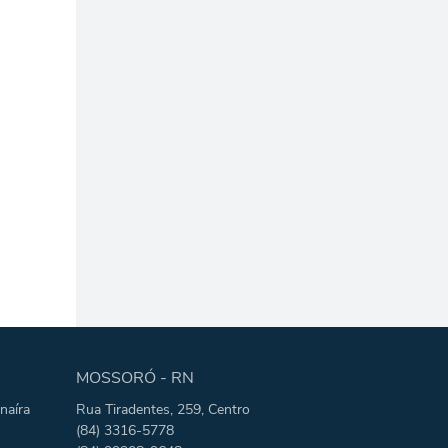
MOSSORÓ - RN
naíra
Rua Tiradentes, 259, Centro
(84) 3316-5778