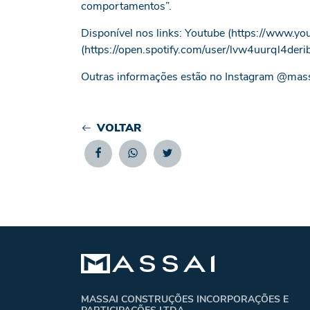
comportamentos”.
Disponível nos links: Youtube (
https://www.you
(
https://open.spotify.com/user/lvw4uurql4de
Outras informações estão no Instagram @massa
VOLTAR
Facebook
Whatsapp
Twitter
MASSAI CONSTRUÇÕES INCORPORAÇÕES E