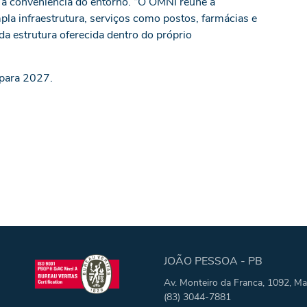
 a conveniência do entorno. “O OMNI reúne a
a infraestrutura, serviços como postos, farmácias e
 estrutura oferecida dentro do próprio
 para 2027.
JOÃO PESSOA - PB
Av. Monteiro da Franca, 1092, Ma
(83) 3044-7881