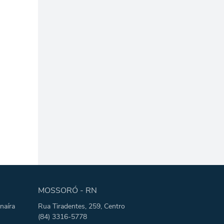
MOSSORÓ - RN
naíra
Rua Tiradentes, 259, Centro
(84) 3316-5778