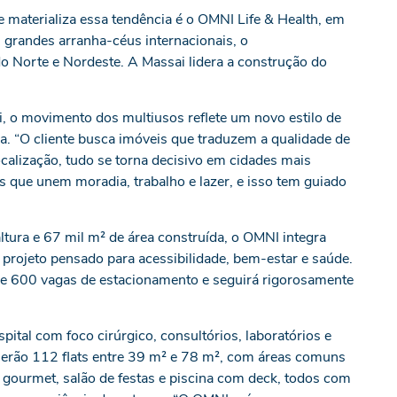
aterializa essa tendência é o OMNI Life & Health, em
 grandes arranha-céus internacionais, o
o Norte e Nordeste. A Massai lidera a construção do
i, o movimento dos multiusos reflete um novo estilo de
a. “O cliente busca imóveis que traduzem a qualidade de
localização, tudo se torna decisivo em cidades mais
 que unem moradia, trabalho e lazer, e isso tem guiado
tura e 67 mil m² de área construída, o OMNI integra
 projeto pensado para acessibilidade, bem-estar e saúde.
de 600 vagas de estacionamento e seguirá rigorosamente
ital com foco cirúrgico, consultórios, laboratórios e
, serão 112 flats entre 39 m² e 78 m², com áreas comuns
 gourmet, salão de festas e piscina com deck, todos com