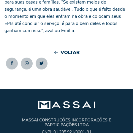
para suas casas e famílias. “Se existem meios de
segurança, é uma obra saudável. Tudo o que é feito desde
o momento em que eles entram na obra e colocam seus
EPIs até concluir o serviço, é para o bem deles e todos
ganham com isso”, avaliou Emília.
VOLTAR
Facebook
Whatsapp
Twitter
MASSAI CONSTRUÇÕES INCORPORAÇÕES E
PARTICIPAÇÕES LTDA
CNPJ: 01.295.921/0001-91