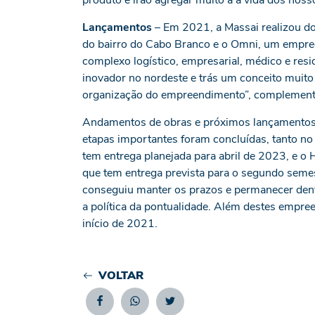
produto e irão agregar muito à a vida dos nosso
Lançamentos
– Em 2021, a Massai realizou do
do bairro do Cabo Branco e o Omni, um empree
complexo logístico, empresarial, médico e resi
inovador no nordeste e trás um conceito muit
organização do empreendimento”, complemento
Andamentos de obras e próximos lançamentos 
etapas importantes foram concluídas, tanto no
tem entrega planejada para abril de 2023, e o 
que tem entrega prevista para o segundo sem
conseguiu manter os prazos e permanecer dent
a política da pontualidade. Além destes empre
início de 2021.
VOLTAR
Facebook
Whatsapp
Twitter